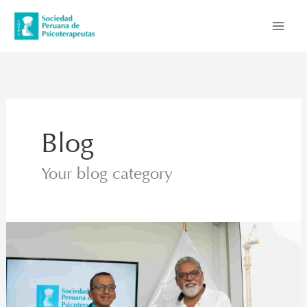
Ir
al
contenido
Blog
Your blog category
La
Sociedad
Peruana
de