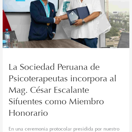
Psicoterapeutas
incorpora
al
Mag.
César
Escalante
Sifuentes
como
La Sociedad Peruana de
Miembro
Honorario
Psicoterapeutas incorpora al
Mag. César Escalante
Sifuentes como Miembro
Honorario
En una ceremonia protocolar presidida por nuestro