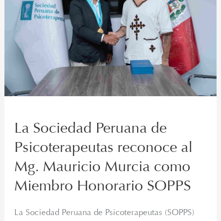
reconoce
al
Mg.
Mauricio
Murcia
como
Miembro
Honorario
SOPPS
La Sociedad Peruana de
Psicoterapeutas reconoce al
Mg. Mauricio Murcia como
Miembro Honorario SOPPS
La Sociedad Peruana de Psicoterapeutas (SOPPS)