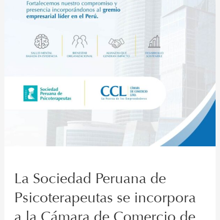
Cámara
de
Comercio
de
Lima
(CCL)
y
fortalece
su
presencia
institucional
La Sociedad Peruana de
Psicoterapeutas se incorpora
a la Cámara de Comercio de