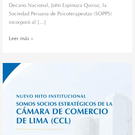
Decano Nacional, John Espinoza Quiroz, la
Sociedad Peruana de Psicoterapeutas (SOPPS)
incorporó al […]
Leer más »
La
Sociedad
Peruana
de
Psicoterapeutas
se
incorpora
a
la