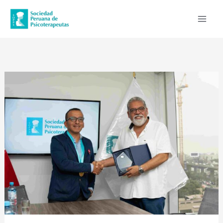
Ir
al
contenido
La
Sociedad
Peruana
de
Psicoterapeutas
incorpora
al
Mag.
César
Escalante
Sifuentes