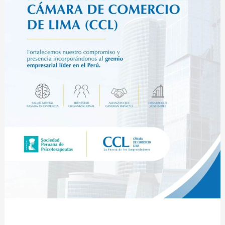
se
incorpora
a
la
Cámara
de
Comercio
de
Lima
(CCL)
y
fortalece
su
presencia
institucional