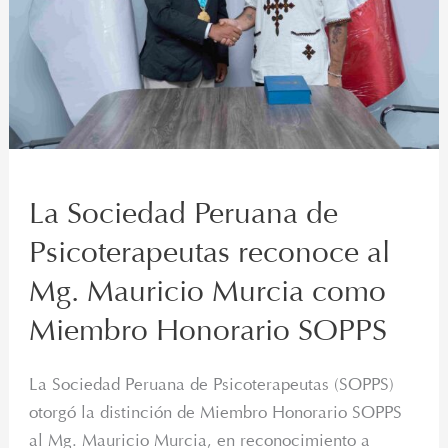
al
Mg.
Mauricio
Murcia
como
Miembro
Honorario
SOPPS
La Sociedad Peruana de
Psicoterapeutas reconoce al
Mg. Mauricio Murcia como
Miembro Honorario SOPPS
La Sociedad Peruana de Psicoterapeutas (SOPPS)
otorgó la distinción de Miembro Honorario SOPPS
al Mg. Mauricio Murcia, en reconocimiento a