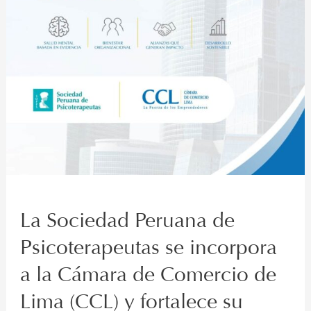
de
Comercio
de
Lima
(CCL)
y
fortalece
su
presencia
institucional
La Sociedad Peruana de
Psicoterapeutas se incorpora
a la Cámara de Comercio de
Lima (CCL) y fortalece su