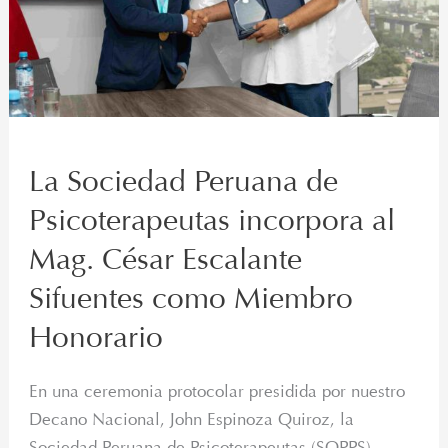
al
Mag.
César
Escalante
Sifuentes
como
La Sociedad Peruana de
Miembro
Honorario
Psicoterapeutas incorpora al
Mag. César Escalante
Sifuentes como Miembro
Honorario
En una ceremonia protocolar presidida por nuestro
Decano Nacional, John Espinoza Quiroz, la
Sociedad Peruana de Psicoterapeutas (SOPPS)