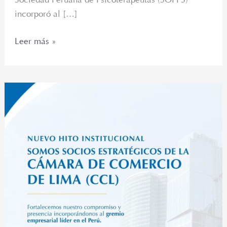
incorporó al […]
Leer más »
La
Sociedad
Peruana
de
Psicoterapeutas
se
incorpora
a
la
Cámara