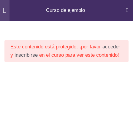
Ir
Curso de ejemplo
al
Lesson 17
contenido
Lesson 18
Inicio
Courses
Lesson 19
Este contenido está protegido, ¡por favor
acceder
y
inscribirse
en el curso para ver este contenido!
Lesson 20
Lesson 21
Quiz 2
Inicio
10 preguntas
20 minutos
Institucional
Servicios
Section 3
13
Corporativo