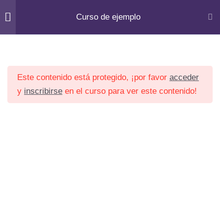
Ir
Curso de ejemplo
al
Lesson 60
contenido
Lesson 61
Inicio
Courses
Lesson 62
Este contenido está protegido, ¡por favor
acceder
y
inscribirse
en el curso para ver este contenido!
Lesson 63
Lesson 64
Lesson 65
Lesson 66
Inicio
Institucional
Lesson 67
Servicios