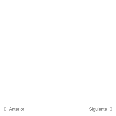
Lesson 68
Corporativo
Noticias
Lesson 69
Contacto
Quiz 6
12 preguntas
30 minutos
SOPPS © 2024. Todos los derechos reservados.
Section 7
12
Section 8
11
Section 9
10
Anterior
Siguiente
Section 10
12