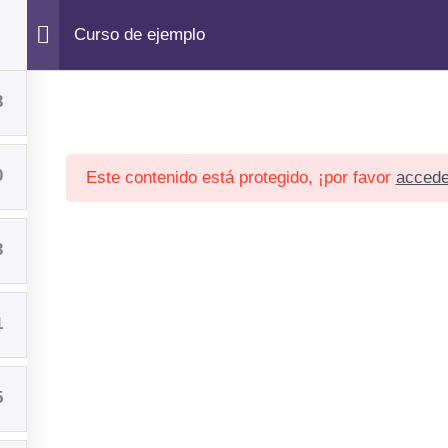
Curso de ejemplo
ional
Servicios
Corporativo
Not
3
0
Este contenido está protegido, ¡por favor
accede
Inicio
Institucional
Servicios
Corporativo
Noticias
Contacto
3
1
5