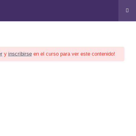
icias
Contacto
r
y
inscribirse
en el curso para ver este contenido!
SOPPS © 2024. Todos los derechos reservados.