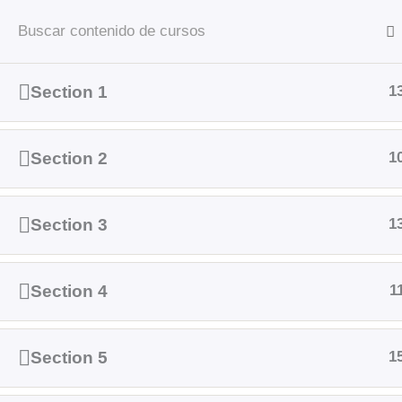
Ir
Inicio
Instituc
al
contenido
Section 1
1
Inicio
Courses
Section 2
1
Section 3
1
Section 4
1
Section 5
1