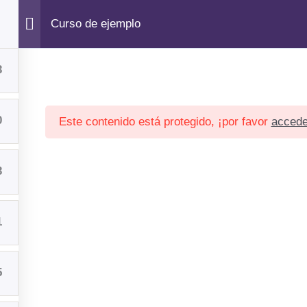
Curso de ejemplo
ional
Servicios
Corporativo
Not
3
0
Este contenido está protegido, ¡por favor
accede
Inicio
Institucional
Servicios
Corporativo
Noticias
Contacto
3
1
5