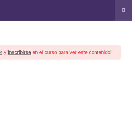
icias
Contacto
r
y
inscribirse
en el curso para ver este contenido!
SOPPS © 2024. Todos los derechos reservados.