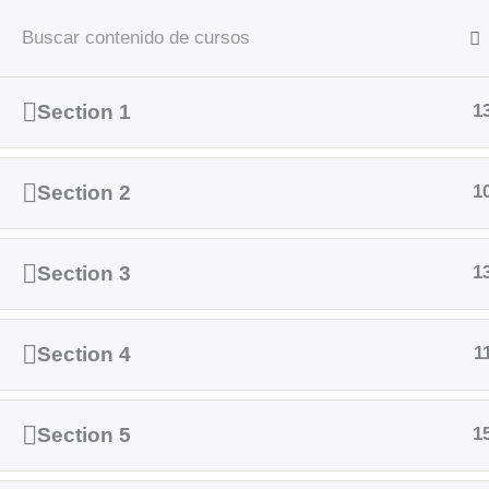
Ir
Inicio
Instituc
al
contenido
Section 1
1
Inicio
Courses
Section 2
1
Section 3
1
Section 4
1
Section 5
1