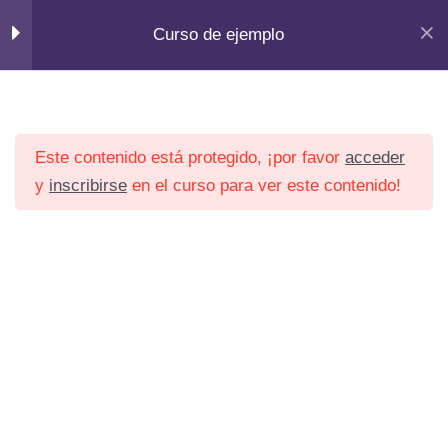
Ir
Curso de ejemplo
al
contenido
Section 1
13
Inicio
Courses
Este contenido está protegido, ¡por favor
acceder
Section 2
10
y
inscribirse
en el curso para ver este contenido!
Section 3
13
Inicio
Lesson 22
Institucional
Lesson 23
Servicios
Corporativo
Lesson 24
Noticias