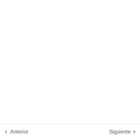
Lesson 25
Contacto
Lesson 26
SOPPS © 2024. Todos los derechos reservados.
Lesson 27
Lesson 28
Lesson 29
Lesson 30
Lesson 31
Lesson 32
Anterior
Siguiente